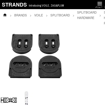
STRANDS
Introducing VOILE, ZAG&PLUM
メニュー
SPLITBOARD
>
BRANDS
>
VOILE
>
SPLITBOARD
>
>
HARDWARE